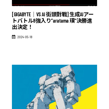
[GIGABYTE｜VS AI 街頭對戰] 生成AIアー
トバトル8強入り”aratama 璞”決勝進
出決定！
2024-05-18